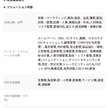
４.ソリューション内容
営業・マーケティング,販売,製造、生産,購買,配送,
財政・経理,総務・人事,情報伝達・共有,人材育成,
支援分野、部門
リスク管理,環境対応,省エネ,経営戦略・事業計画
ホームページ、SNS、ECサイト,動画、カタログ,P
OS/キャッシュレス,顧客管理（CRM/SFA/名刺管
理）,販売管理,予約管理,受注管理,製品設計・開発,
工程管理,品質管理,在庫管理,財務会計、経費精算,
サービス、システム、
ツールの分類
給与計算,人事労務管理,勤怠・シフト管理,営業支
援,コミュニケーション,サイバーセキュリティ対
策,防犯・防災対策,トレーサビリティ,IoT,AI,ロボ
ット,RPA,画像認識,音声認識,CAD/CAM,教育
全業種,製造業,卸・小売業,飲食業,サービス業,建設
対応可能業種
業,運輸業
対応可能業種「その
他」