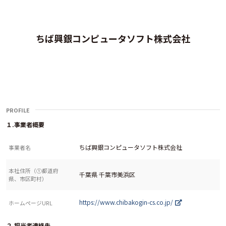
ちば興銀コンピュータソフト株式会社
PROFILE
１.事業者概要
ちば興銀コンピュータソフト株式会社
事業者名
本社住所（①都道府
千葉県 千葉市美浜区
県、市区町村）
https://www.chibakogin-cs.co.jp/
ホームページURL
２.担当者連絡先