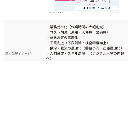
・業務効率化（作業時間の大幅削減）
・コスト削減（運用・人件費・設備費）
・意思決定の高度化
・品質向上（不良削減・検査精度向上）
・供給・物流の最適化（需給予測・在庫最適化）
・人材育成・スキル高度化（デジタル人材の内製
導入効果イメージ
化）
・組織の柔軟性向上（アジャイル化・部門横断連
携）
・レガシー刷新によるリスク低減（2025年の崖対
策）
アプリ開発規模、機能要件、運用形態によって個
参考価格
別見積もり
ちば興銀グループの一員として、地域とともにお
客様とともに歩む企業として、さまざまな課題解
その他PR
決のため、信頼される質の高いソリューションと
サービスを提案いたします。