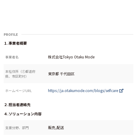
PROFILE
１.事業者概要
株式会社Tokyo Otaku Mode
事業者名
本社住所（①都道府
東京都 千代田区
県、市区町村）
https://ja.otakumode.com/blogs/selfcare
ホームページURL
２.担当者連絡先
４.ソリューション内容
販売,配送
支援分野、部門