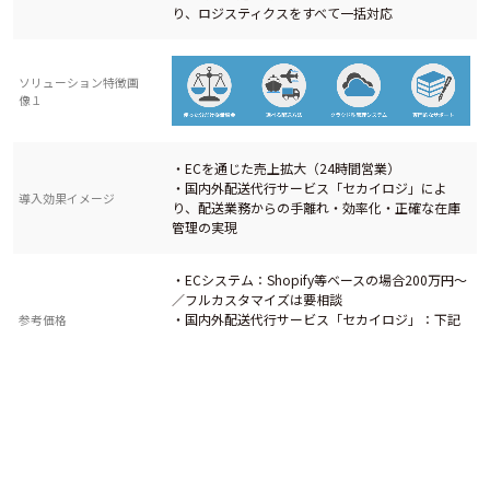
り、ロジスティクスをすべて一括対応
ソリューション特徴画
像１
・ECを通じた売上拡大（24時間営業）
・国内外配送代行サービス「セカイロジ」によ
導入効果イメージ
り、配送業務からの手離れ・効率化・正確な在庫
管理の実現
・ECシステム：Shopify等ベースの場合200万円〜
／フルカスタマイズは要相談
・国内外配送代行サービス「セカイロジ」：下記
参考価格
ご参照
https://sekailogi.com/pricing
国内外配送代行サービス「セカイロジ」は導入コ
ストが非常に安価なため、お気軽にお問い合わせ
その他PR
ください
https://sekailogi.com/contact