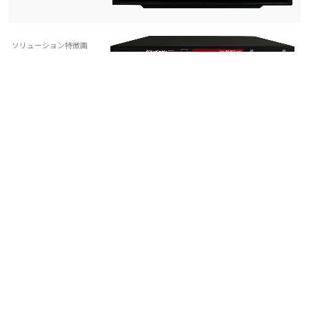
ソリューション特徴画
像２
UTMでは防げない不正侵入を防御、内部→外部へ
の不適切な通信を防御
導入効果イメージ
https://www.mcsecurity.co.jp/
月額1万円～
参考価格
NW診断、ログ解析レポートを1回無料でご提供
その他PR
Copyright 2024 CCJC. All Rights Reserved.