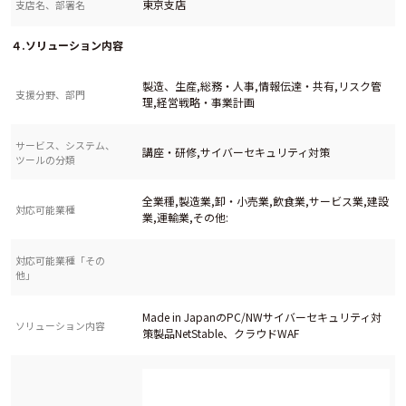
東京支店
支店名、部署名
４.ソリューション内容
製造、生産,総務・人事,情報伝達・共有,リスク管
支援分野、部門
理,経営戦略・事業計画
サービス、システム、
講座・研修,サイバーセキュリティ対策
ツールの分類
全業種,製造業,卸・小売業,飲食業,サービス業,建設
対応可能業種
業,運輸業,その他:
対応可能業種「その
他」
Made in JapanのPC/NWサイバーセキュリティ対
ソリューション内容
策製品NetStable、クラウドWAF