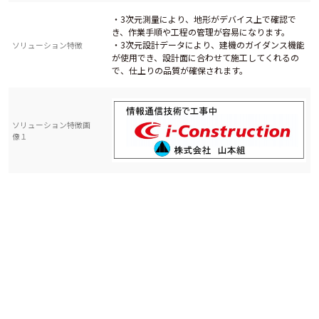
・3次元測量により、地形がデバイス上で確認で
き、作業手順や工程の管理が容易になります。
・3次元設計データにより、建機のガイダンス機能
ソリューション特徴
が使用でき、設計面に合わせて施工してくれるの
で、仕上りの品質が確保されます。
ソリューション特徴画
像１
・ICT(情報通信技術）を活用することにより、施
工品質の向上、労務費の削減、遠隔での状況確認
が行えます。
導入効果イメージ
・各データの3次元化により、現地ではなくデバイ
スにて現場の状況が確認でき、打合せ、工程管理
が行えます。
ICT施工 工事規模により要相談
・セミナー 3万円/回～
参考価格
・技術支援 取り扱う建機、機器により要相談